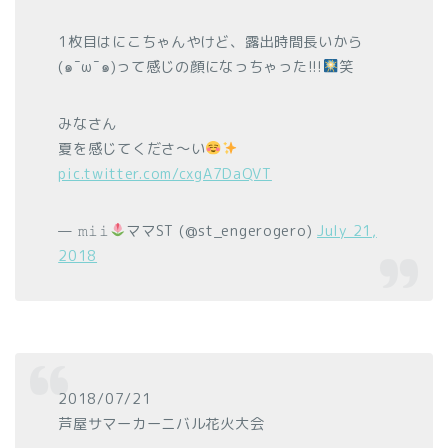
1枚目はにこちゃんやけど、露出時間長いから
(๑¯ω¯๑)って感じの顔になっちゃった!!!
笑
みなさん
夏を感じてくださ〜い
pic.twitter.com/cxgA7DaQVT
— 𝚖𝚒𝚒
ママST (@st_engerogero)
July 21,
2018
2018/07/21
芦屋サマーカーニバル花火大会