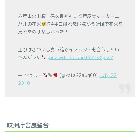
六甲山の中腹、保久良神社より芦屋サマーカーニ
バルの花火
約4キロ離れた地点から俯瞰で花火を
見れたのは楽しかった！
上りはきついし真っ暗でイノシシにも合うしたい
へんだった
pic.twitter.com/fYMIRXpiXV
— むっつー
(@kota22aug00)
July 22,
2018
咲洲庁舎展望台