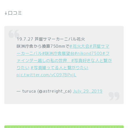
↓口コミ
19.7.27 芦屋サマーカーニバル花火
咲洲庁舎から換算750mmで
#花火大会
#芦屋サマ
ーカーニバル
#咲洲庁舎展望台
#nikond7500
#フ
ァインダー越しの私の世界ᅠ
#写真好きな人と繋が
りたい
#写真撮ってる人と繋がりたい
pic.twitter.com/vC097BPyjL
— turuca (@astreight_ca)
July 29, 2019