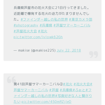
兵庫県芦屋市の花火大会に21日行ってきました。
近距離で爆発する花火の迫力がたまりませんでし
た。
#ファインダー越しの私の世界
#東京カメラ部
#photography
#兵庫県
#芦屋サマーカーニバル
#芦屋花火大会
#花火
pic.twitter.com/Ivlowk62Gh
— makise (@makise225)
July 22, 2018
第41回芦屋サマーカーニバル②
#花火
#花火大会
#
芦屋サマーカーニバル
#芦屋
#兵庫県
#ふぉと
#フ
ァインダー越しの私の世界
#写真好きな人と繋がり
たい
pic.twitter.com/450mRZjleD