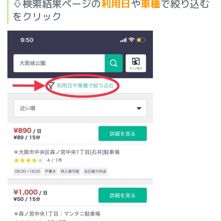
⇩検索結果ページの
利用日
や
車種
で絞り込む
をクリック