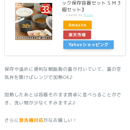
ック保存容器セット S M 3
個セット】
created by
Rinker
Amazon
楽天市場
Yahooショッピング
保存や温めに便利な樹脂製の蓋が付いていて、蓋の空
気弁を開けばレンジで加熱OK♪
加熱したあとは容器そのまま食卓に並べらることがで
き、洗い物が少なくすみますよ♪
さらに
食洗機対応
がなお嬉しい！