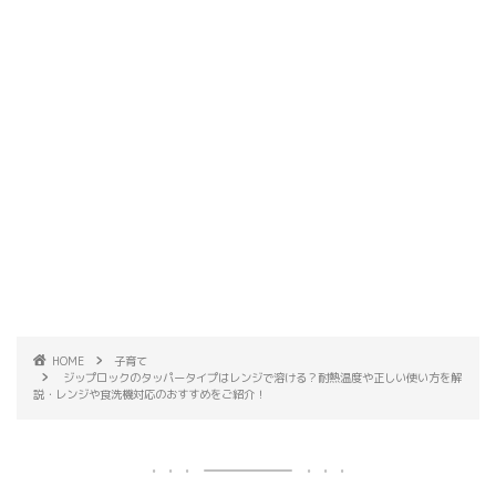
HOME
子育て
ジップロックのタッパータイプはレンジで溶ける？耐熱温度や正しい使い方を解
説・レンジや食洗機対応のおすすめをご紹介！