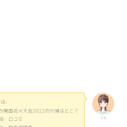
では、
か開国花火大会2022の穴場はどこ？
況・口コミ
サラ