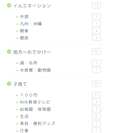
イルミネーション
12
中部
3
九州・沖縄
1
関東
4
関西
4
地方～おでかけ～
50
城・名所
1
水族館・動物園
1
子育て
94
１００均
11
NHK教育テレビ
4
幼稚園・保育園
5
生活
6
美容・便利グッズ
2
行事
7