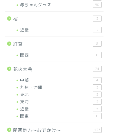
赤ちゃんグッズ
50
桜
2
近畿
2
紅葉
8
関西
8
花火大会
24
中部
4
九州・沖縄
3
東北
2
東海
2
近畿
5
関東
8
関西地方～おでかけ～
123