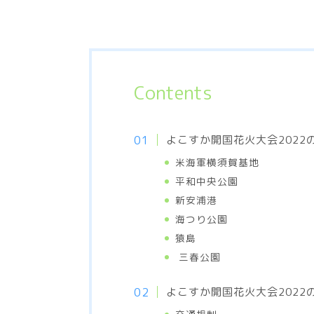
Contents
よこすか開国花火大会2022
米海軍横須賀基地
平和中央公園
新安浦港
海つり公園
猿島
三春公園
よこすか開国花火大会2022