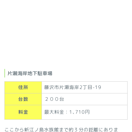
片瀬海岸地下駐車場
住所
藤沢市片瀬海岸2丁目-19
台数
２００
台
料金
最大料金：1､710円
ここから新江ノ島水族館まで約３分の距離にありま