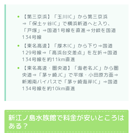
【第三京浜】「玉川IC」から第三京浜
⇒「保土ヶ谷IC」で横浜新道へと入り、
「戸塚」⇒国道1号線を直進⇒分岐を国道
134号線
【東名高速】「厚木IC」から下り⇒国道
129号線⇒「高浜台交差点」を左折⇒国道
134号線を約11km直進
【東名高速・圏央道】「海老名JC」から圏
央道⇒「茅ヶ崎JC」で平塚・小田原方面⇒
新湘南バイパスで「茅ヶ崎海岸IC」⇒国道
134号線を約10km直進
新江ノ島水族館で料金が安いところは
ある？