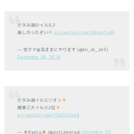
さがみ湖のイルミ♪
楽しかったぞい‼︎
pic.twitter.com/58nlpTLpPj
— 完ママ@気ままにやります (@kn_sk_jm5)
December 26, 2018
さがみ湖イルミリオン
関東三大イルミ2位
pic.twitter.com/f3d5OlhnId
—
ℙ𝕒𝕤𝕥𝕒
(@pstcameraa)
December 29,