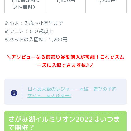
（16時からリ
1,800円
1,200円
フト無料）
※小人：３歳～小学生まで
※シニア：６０歳以上
※ペットの入園料：1,200円
＼アソビューなら前売り券を購入が可能！これでスム
ーズに入場できますね♪／
日本最大級のレジャー・体験・遊びの予約
サイト あそびゅー!
さがみ湖イルミリオン2022はいつま
で開催？