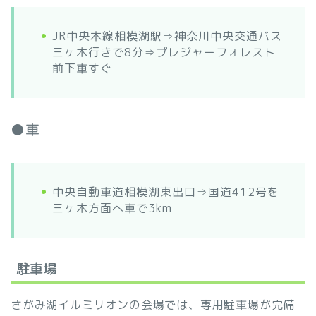
JR中央本線相模湖駅⇒神奈川中央交通バス
三ヶ木行きで8分⇒プレジャーフォレスト
前下車すぐ
●車
中央自動車道相模湖東出口⇒国道412号を
三ヶ木方面へ車で3km
駐車場
さがみ湖イルミリオンの会場では、専用駐車場が完備