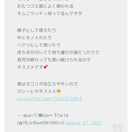
おむつゴミ箱によく使われる
オムニウッティ持ってるんですが
椅子として使えたり
中にモノ入れたり
バケツとして使ったり
持ち手が付いてて持ち運びが楽だったりで
育児が終わっても使い続けられるので
オススメです
黒はホコリが目立ちやすいので
グレーとかオススメ
pic.twitter.com/7uOS21G903
— akari♡
0m←37w1d
(@YBJe8wm0NI9KGvI)
August 27, 2021