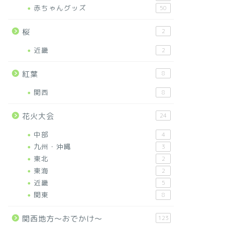
赤ちゃんグッズ
50
桜
2
近畿
2
紅葉
8
関西
8
花火大会
24
中部
4
九州・沖縄
3
東北
2
東海
2
近畿
5
関東
8
関西地方～おでかけ～
123