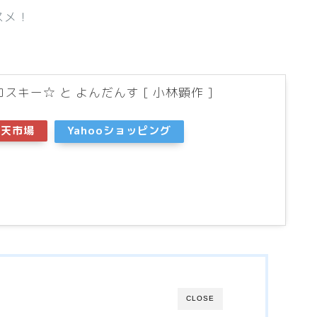
スメ！
スキー☆ と よんだんす [ 小林顕作 ]
楽天市場
Yahooショッピング
CLOSE