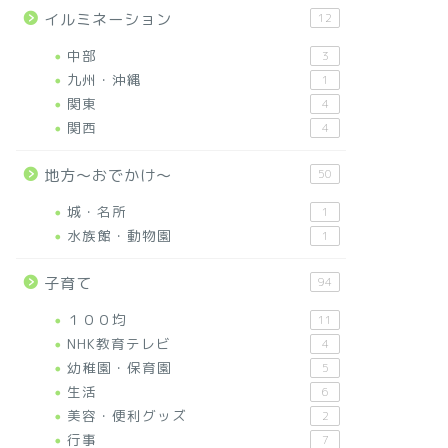
イルミネーション
12
中部
3
九州・沖縄
1
関東
4
関西
4
地方～おでかけ～
50
城・名所
1
水族館・動物園
1
子育て
94
１００均
11
NHK教育テレビ
4
幼稚園・保育園
5
生活
6
美容・便利グッズ
2
行事
7