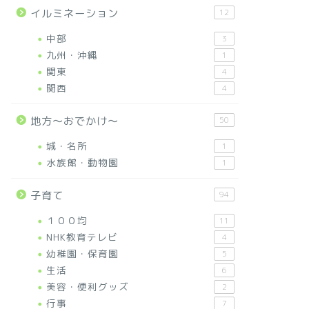
イルミネーション
12
中部
3
九州・沖縄
1
関東
4
関西
4
地方～おでかけ～
50
城・名所
1
水族館・動物園
1
子育て
94
１００均
11
NHK教育テレビ
4
幼稚園・保育園
5
生活
6
美容・便利グッズ
2
行事
7