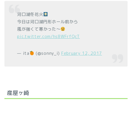
河口湖冬花火
今日は河口湖円形ホール前から
風が強くて寒かった〜
pic.twitter.com/hs8WFrfQcT
— ita
(@sonny_i)
February 12, 2017
産屋ヶ崎