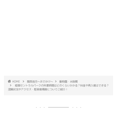
HOME
関西地方～おでかけ～
動物園・水族館
姫路セントラルパークの所要時間はどのくらいかかる？料金や再入場はできる？
混雑状況やアクセス・駐車場情報についてご紹介！