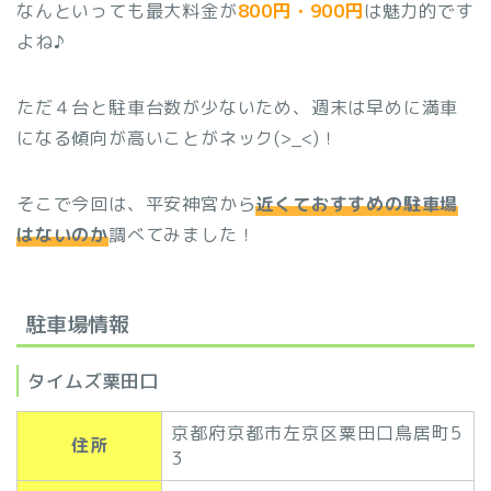
なんといっても最大料金が
800円・900円
は魅力的です
よね♪
ただ４台と駐車台数が少ないため、週末は早めに満車
になる傾向が高いことがネック(>_<)！
そこで今回は、平安神宮から
近くておすすめの駐車場
はないのか
調べてみました！
駐車場情報
タイムズ栗田口
京都府京都市左京区粟田口鳥居町5
住所
3