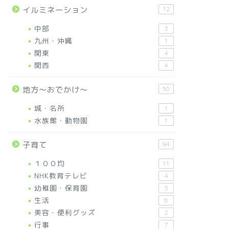
イルミネーション
12
中部
3
九州・沖縄
1
関東
4
関西
4
地方～おでかけ～
50
城・名所
1
水族館・動物園
1
子育て
94
１００均
11
NHK教育テレビ
4
幼稚園・保育園
5
生活
6
美容・便利グッズ
2
行事
7