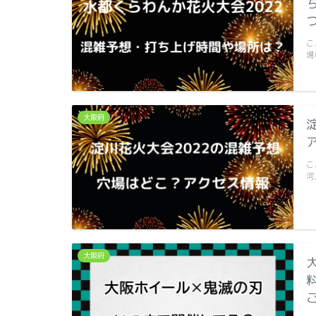
こ
場
大阪府
こ
河
大阪府