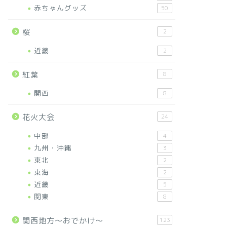
赤ちゃんグッズ
50
桜
2
近畿
2
紅葉
8
関西
8
花火大会
24
中部
4
九州・沖縄
3
東北
2
東海
2
近畿
5
関東
8
関西地方～おでかけ～
123