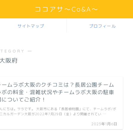
ココアサ～Co&A～
サイトマップ
プロフィール
ATEGORY ―
大阪府
チームラボ大阪のクチコミは？長居公園チーム
ラボの料金・混雑状況やチームラボ大阪の駐車
場についてご紹介！
んにちは。サラです。 大阪市にある「長居植物園」にて、チームラボ/ボ
ニカルガーデン大阪が2022年7月29日（金）より開催されてい …
2023年1月6日