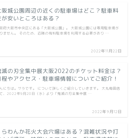
大阪城公園周辺の近くの駐車場はどこ？駐車料
金が安いところはある？
阪府大阪市中央区にある「大阪城公園」。 大阪城公園には専用駐車場が
りません。 そのため、近隣の有料駐車場を利用する必要があり …
2022年11月22日
鬼滅の刃全集中展大阪2022のチケット料金は？
日程やアクセス・駐車場情報についてご紹介！
んにちは。サラです。 について詳しくご紹介していきます。 大丸梅田店
て、2022年9月28日（水）より「鬼滅の刃全集中展 …
2022年9月12日
くらわんか花火大会穴場はある？混雑状況や打