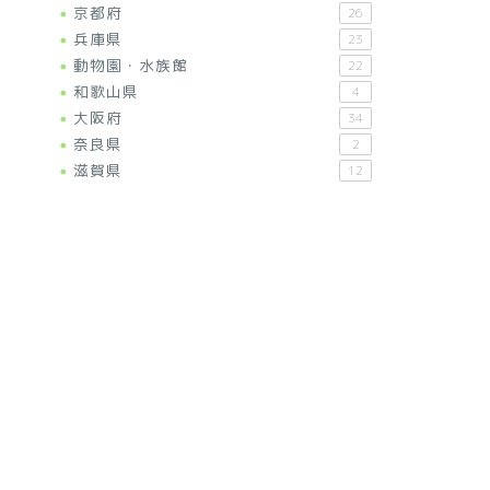
京都府
26
兵庫県
23
動物園・水族館
22
和歌山県
4
大阪府
34
奈良県
2
滋賀県
12