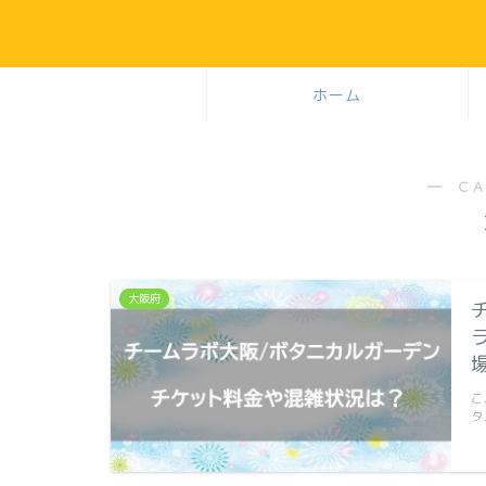
ホーム
― C
大阪府
こ
タ