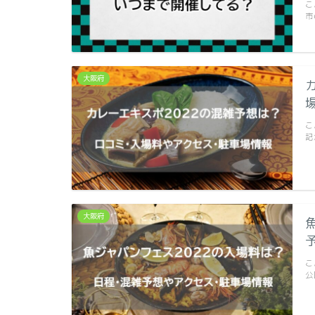
こ
市
大阪府
こ
記
大阪府
こ
公