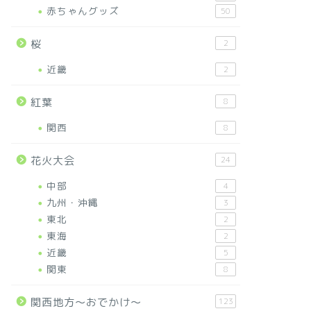
赤ちゃんグッズ
50
桜
2
近畿
2
紅葉
8
関西
8
花火大会
24
中部
4
九州・沖縄
3
東北
2
東海
2
近畿
5
関東
8
関西地方～おでかけ～
123