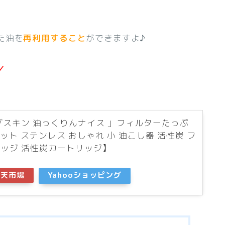
た油を
再利用すること
ができますよ♪
／
ダスキン 油っくりんナイス 」フィルターたっぷ
ット ステンレス おしゃれ 小 油こし器 活性炭 フ
リッジ 活性炭カートリッジ】
楽天市場
Yahooショッピング