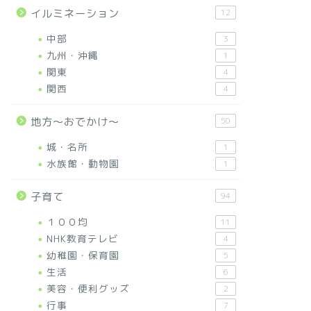
イルミネーション
12
中部
3
九州・沖縄
1
関東
4
関西
4
地方～おでかけ～
50
城・名所
1
水族館・動物園
1
子育て
94
１００均
11
NHK教育テレビ
4
幼稚園・保育園
5
生活
6
美容・便利グッズ
2
行事
7